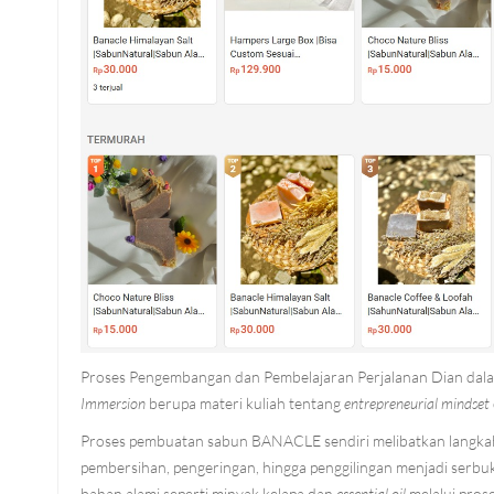
Proses Pengembangan dan Pembelajaran Perjalanan Dian dalam
Immersion
berupa materi kuliah tentang
entrepreneurial mindset
Proses pembuatan sabun BANACLE sendiri melibatkan langkah-la
pembersihan, pengeringan, hingga penggilingan menjadi serbu
bahan alami seperti minyak kelapa dan
essential oil
melalui prose