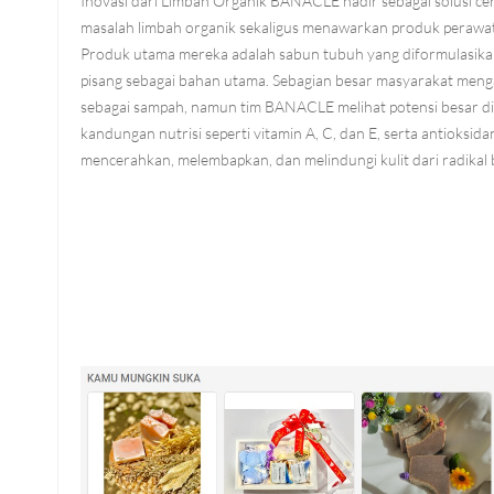
Inovasi dari Limbah Organik BANACLE hadir sebagai solusi ce
masalah limbah organik sekaligus menawarkan produk perawat
Produk utama mereka adalah sabun tubuh yang diformulasikan
pisang sebagai bahan utama. Sebagian besar masyarakat menga
sebagai sampah, namun tim BANACLE melihat potensi besar d
kandungan nutrisi seperti vitamin A, C, dan E, serta antioksi
mencerahkan, melembapkan, dan melindungi kulit dari radikal 