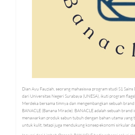
Dian Ayu Fauziah, seorang mahasiswa program studi S1 Sains
dari Universitas Negeri Surabaya (UNESA), ikuti program flag
Merdeka bersama timnya dan mengembangkan sebuah brand 
BANACLE (Banana Miracle). BANACLE adalah sebuah brand in
menawarkan produk sabun tubuh dengan bahan utama yang t
untuk kulit, tetapi juga mendukung konsep ekonomi sirkular d