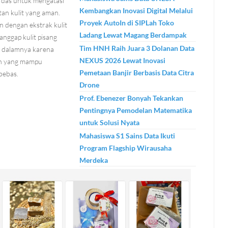
rdas untuk mengatasi
Kembangkan Inovasi Digital Melalui
an kulit yang aman.
Proyek AutoIn di SIPLah Toko
 dengan ekstrak kulit
Ladang Lewat Magang Berdampak
nggap kulit pisang
Tim HNH Raih Juara 3 Dolanan Data
i dalamnya karena
NEXUS 2026 Lewat Inovasi
dan yang mampu
Pemetaan Banjir Berbasis Data Citra
bebas.
Drone
Prof. Ebenezer Bonyah Tekankan
Pentingnya Pemodelan Matematika
untuk Solusi Nyata
Mahasiswa S1 Sains Data Ikuti
Program Flagship Wirausaha
Merdeka