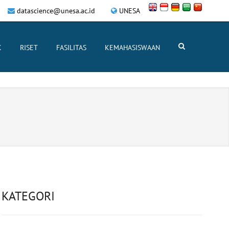
datascience@unesa.ac.id
UNESA
K
RISET
FASILITAS
KEMAHASISWAAN
KATEGORI