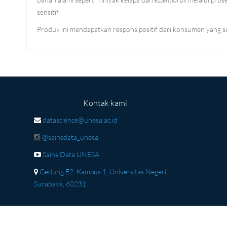
sensitif.
Produk ini mendapatkan respons positif dari konsumen yang s
Kontak kami
datascience@unesa.ac.id
@sainsdata_unesa
Sains Data UNESA
Gedung E2, Kampus 1, Universitas Negeri
Surabaya, 60231