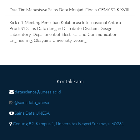
Dua Tim Mahasiswa Sains Data Menjadi Finalis GEMASTIK XVIII
Kick off Meeting Penelitian Kolaborasi Internasional Antara
Prodi S1 Sains Data dengan Distributed System Design
Laboratory, Department of Electrical and Communication
Engineering, Okayama University, Jepang
Kontak kami
datascience@unesa.ac.id
@sainsdata_unesa
Sains Data UNESA
Gedung E2, Kampus 1, Universitas Negeri Surabaya, 60231