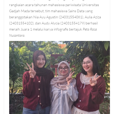
rangkaian acara tahunan mahasiswa pariwisata Universitas
Gadjah Mada tersebut, tim mahasiswa Sains Data yang
beranggotakan Nia Ayu Agustin (24031554081), Aulia Aziza
(24031554102), dan Audy Alycia (24031554179) berhasil
meraih Juara 1 melalui karya infografis bertajuk
Peta Rasa
Nusantara.